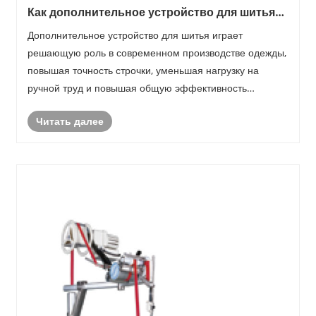
Как дополнительное устройство для шитья
повышает эффективность производства?
Дополнительное устройство для шитья играет
решающую роль в современном производстве одежды,
повышая точность строчки, уменьшая нагрузку на
ручной труд и повышая общую эффективность
производства. Поскольку производство модной одежды
Читать далее
становится все более конкурентоспособным и
ориентированным на индиви......