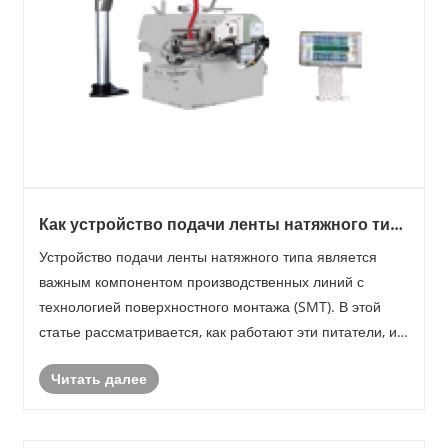
Как устройство подачи ленты натяжного типа
повышает эффективность производства
Устройство подачи ленты натяжного типа является
SMT?
важным компонентом производственных линий с
технологией поверхностного монтажа (SMT). В этой
статье рассматривается, как работают эти питатели, их
преимущества, типичные проблемы и советы по
Читать далее
максимизации эффективности. Производители,
стремящиеся оптими......