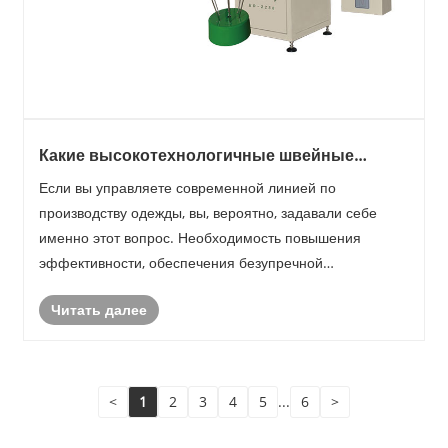
Какие высокотехнологичные швейные
устройства являются лучшими для
Если вы управляете современной линией по
автоматизированного производства
производству одежды, вы, вероятно, задавали себе
одежды?
именно этот вопрос. Необходимость повышения
эффективности, обеспечения безупречной
согласованности и сокращения трудоемких задач
Читать далее
огромна. Именно здесь инвестиции в подходящее
высокотехнологичное автоматическое ......
<
1
2
3
4
5
...
6
>