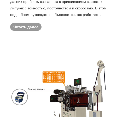
давних проблем, связанных с пришиванием застежек-
липучек с точностью, постоянством и скоростью. В этом
подробном руководстве объясняется, как работает
швейная серия Magic Tape, проблемы, которые она
Читать далее
решает в реальных производственных условиях, и как
......