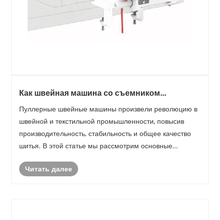
Как швейная машина со съемником
повышает эффективность шитья?
Пуллерные швейные машины произвели революцию в
швейной и текстильной промышленности, повысив
производительность, стабильность и общее качество
шитья. В этой статье мы рассмотрим основные
особенности швейных машин со съемником, их
Читать далее
преимущества, общие проблемы, с которыми
сталкиваются операторы, а так......