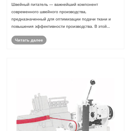
эффективность производства?
Швейный питатель — важнейший компонент
современного швейного производства,
предназначенный для оптимизации подачи ткани и
повышения эффективности производства. В этой
статье рассматриваются функциональность, типы,
Читать далее
преимущества и советы по обслуживанию швейных
устройств подачи, которые помогают произ......